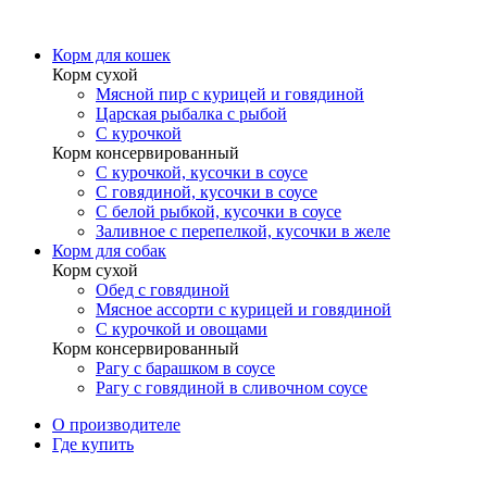
Корм для кошек
Корм сухой
Мясной пир с курицей и говядиной
Царская рыбалка с рыбой
С курочкой
Корм консервированный
С курочкой, кусочки в соусе
С говядиной, кусочки в соусе
С белой рыбкой, кусочки в соусе
Заливное с перепелкой, кусочки в желе
Корм для собак
Корм сухой
Обед с говядиной
Мясное ассорти с курицей и говядиной
С курочкой и овощами
Корм консервированный
Рагу с барашком в соусе
Рагу с говядиной в сливочном соусе
О производителе
Где купить